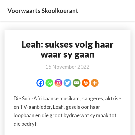
Voorwaarts Skoolkoerant
Leah: sukses volg haar
Leah:
sukses
waar sy gaan
volg
haar
15 November 2022
waar
sy
gaan
Die Suid-Afrikaanse musikant, sangeres, aktrise
en TV-aanbieder, Leah, gesels oor haar
loopbaan en die groot bydrae wat sy maak tot
die bedryf.