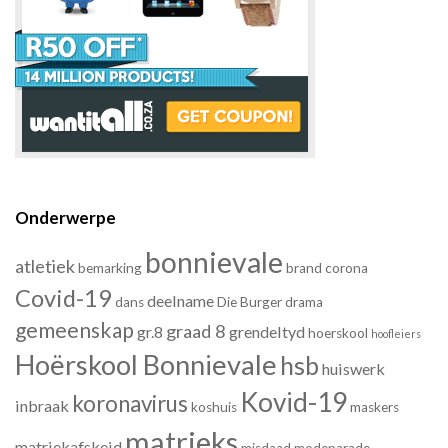
Onderwerpe
bonnievale
atletiek
bemarking
brand
corona
Covid-19
deelname
dans
Die Burger
drama
gemeenskap
graad 8
gr.8
grendeltyd
hoerskool
hoofleiers
Hoërskool Bonnievale
hsb
huiswerk
Kovid-19
koronavirus
inbraak
koshuis
maskers
matrieks
matriekafskeid
misdaad
modeparade