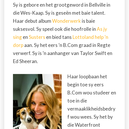
Sy is gebore en het grootgeword in Bellville in
die Wes-Kaap. Sy is geseën met baie talent.
Haar debut album
Wonderwerk
is baie
suksesvol. Sy speel ook die hoofrolle in
As jy
sing
en
Susters
en bied tans
Lottoland help ‘n
dorp
aan. Sy het eers ‘n B.Com graad in Regte
verwerf. Sy is ‘n aanhanger van Taylor Swift en
Ed Sheeran.
Haar loopbaan het
begin toe sy eers
B.Com wou studeer en
toe in die
vermaaklikheidsbedry
f wou wees. Sy het by
die Waterfront