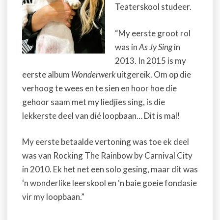
Teaters
kool studeer.
“My eerste groot rol
was in
As Jy Sing
in
2013. In 2015 is my
eerste album
Wonderwerk
uitgereik. Om op die
verhoog te wees en te sien en hoor hoe die
gehoor saam met my liedjies sing, is die
lekkerste deel van dié loopbaan… Dit is mal!
My eerste betaalde vertoning was toe ek deel
was van Rocking The Rainbow by Carnival City
in 2010. Ek het net een solo gesing, maar dit was
‘n wonderlike leerskool en ‘n baie goeie fondasie
vir my loopbaan.”