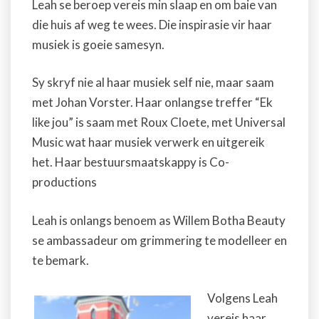
Leah se beroep vereis min slaap en om baie van
die huis af weg te wees. Die inspirasie vir haar
musiek is goeie samesyn.
Sy skryf nie al haar musiek self nie, maar saam
met Johan Vorster. Haar onlangse treffer “Ek
like jou” is saam met Roux Cloete, met Universal
Music wat haar musiek verwerk en uitgereik
het. Haar bestuursmaatskappy is Co-
productions
Leah is onlangs benoem as Willem Botha Beauty
se ambassadeur om grimmering te modelleer en
te bemark.
Volgens Leah
vereis haar