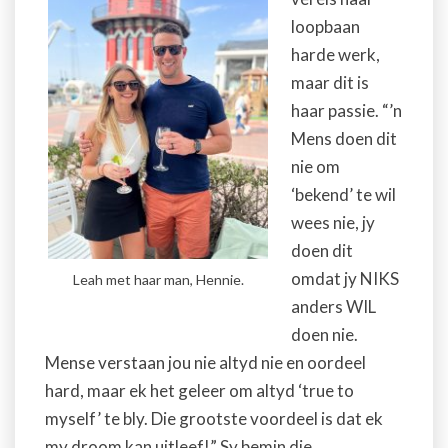
loopbaan
harde werk,
maar dit is
haar passie. “’n
Mens doen dit
nie om
‘bekend’ te wil
wees nie, jy
doen dit
omdat jy NIKS
Leah met haar man, Hennie.
anders WIL
doen nie.
Mense verstaan jou nie altyd nie en oordeel
hard, maar ek het geleer om
altyd ‘true to
myself’ te bly. Die grootste voordeel is dat ek
my droom kan uitleef!” Sy bemin die