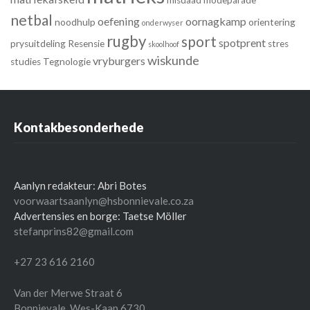
netbal
oefening
oornagkamp
noodhulp
orientering
onderwyser
rugby
sport
spotprent
prysuitdeling
Resensie
stres
skoolhoof
wiskunde
vryburgers
studies
Tegnologie
Kontakbesonderhede
Aanlyn redakteur: Abri Botes
voorwaartsaanlyn@hsbonnievale.co.za
Advertensies en borge: Taetse Möller
stefanprins82@gmail.com
+27 23 616 2160
Van der Merwe Straat 6
Bonnievale
,
Wes-Kaap
6730