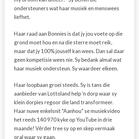
ondersteuners wat haar musiek en menswees
liefhet.
Haar raad aan Bonnies is dat jy jou voete op die
grond moet hou en na die sterre moet reik,
maar dat jy 100% jouself kan wees. Dan sal daar
geen kompetisie wees nie. Sy bedank almal wat
haar musiek ondersteun. Sy waardeer elkeen.
Haar loopbaan groei steeds. Sy is tans die
aanbieder van Lottoland help ‘n dorp waar sy
klein dorpies regoor die land transformeer.
Haar nuwe enkelsnit “Aanhou” se musiekvideo
het reeds 140 970 kyke op YouTube in drie
maande! Vêrder tree sy op en skep vermaak
oral waar sy gaan.