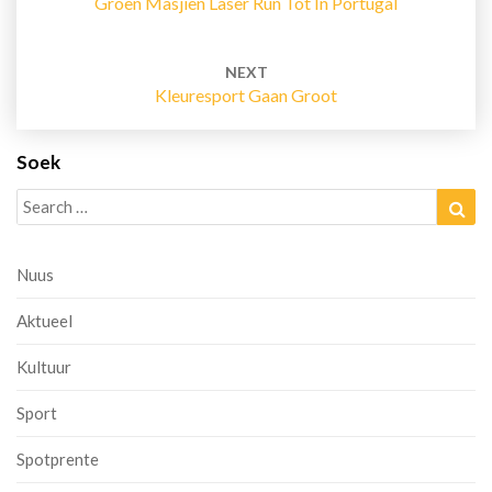
Groen Masjien Laser Run Tot In Portugal
NEXT
Kleuresport Gaan Groot
Soek
Search
Sea
for:
Nuus
Aktueel
Kultuur
Sport
Spotprente