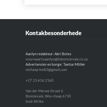
Kontakbesonderhede
Aanlyn redakteur: Abri Botes
voorwaartsaanlyn@hsbonnievale.co.za
Advertensies en borge: Taetse Möller
stefanprins82@gmail.com
+27 23 616 2160
Van der Merwe Straat 6
Bonnievale
,
Wes-Kaap
6730
Suid-Afrika