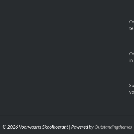
Om
te
Om
in
So
vo
© 2026 Voorwaarts Skoolkoerant | Powered by
Outstandingthemes