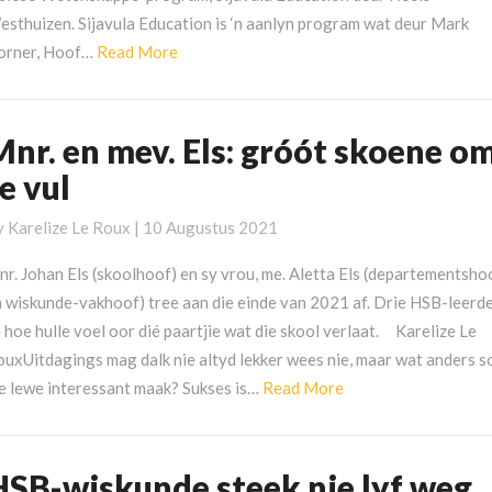
esthuizen. Sijavula Education is ‘n aanlyn program wat deur Mark
Read
orner, Hoof…
Read More
More
Mnr. en mev. Els: gróót skoene o
nr.
n
e vul
ev.
s:
y
Karelize Le Roux
|
10 Augustus 2021
róót
r. Johan Els (skoolhoof) en sy vrou, me. Aletta Els (departementsho
koene
n wiskunde-vakhoof) tree aan die einde van 2021 af. Drie HSB-leerd
m
 hoe hulle voel oor dié paartjie wat die skool verlaat. Karelize Le
e
ouxUitdagings mag dalk nie altyd lekker wees nie, maar wat anders s
ul
Read
e lewe interessant maak? Sukses is…
Read More
More
HSB-wiskunde steek nie lyf weg
SB-