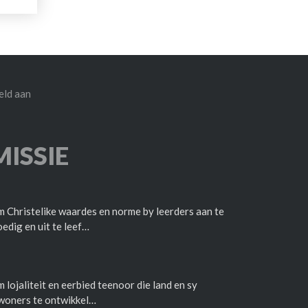
ld aan
MISSIE
 Christelike waardes en norme by leerders aan te
edig en uit te leef…
 lojaliteit en eerbied teenoor die land en sy
woners te ontwikkel…