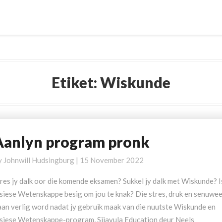
Etiket:
Wiskunde
Aanlyn program pronk
anlyn
rogram
y
Johnwill Hudsingburg
|
15 November 2022
ronk
res jy dalk oor die komende eksamen? Sukkel jy dalk met Wiskunde? I
isiese Wetenskappe besig om jou te knak? Die stres, druk en senuwe
aan verlig word nadat jy gebruik maak van die nuutste Wiskunde en
isiese Wetenskappe-program, Sijavula Education deur Neels