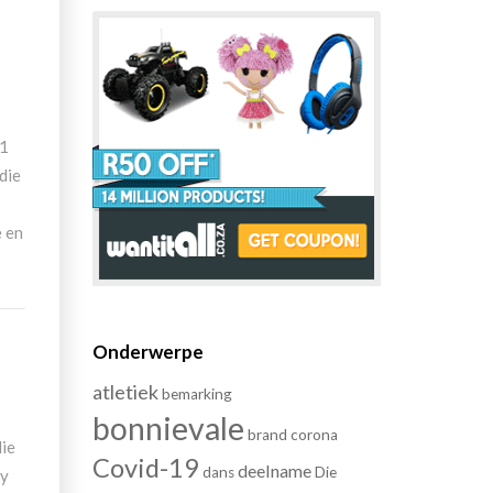
21
die
e en
Onderwerpe
atletiek
bemarking
bonnievale
brand
corona
die
Covid-19
deelname
dans
Die
sy