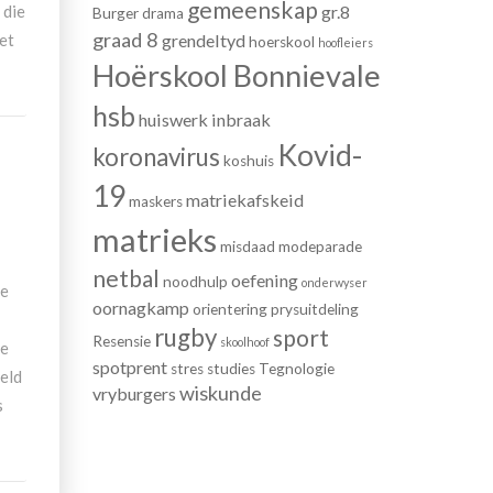
gemeenskap
 die
gr.8
Burger
drama
graad 8
het
grendeltyd
hoerskool
hoofleiers
Hoërskool Bonnievale
hsb
huiswerk
inbraak
Kovid-
koronavirus
koshuis
19
matriekafskeid
maskers
matrieks
misdaad
modeparade
netbal
oefening
noodhulp
onderwyser
se
oornagkamp
orientering
prysuitdeling
rugby
sport
Resensie
skoolhoof
ie
spotprent
stres
studies
Tegnologie
meld
wiskunde
vryburgers
s