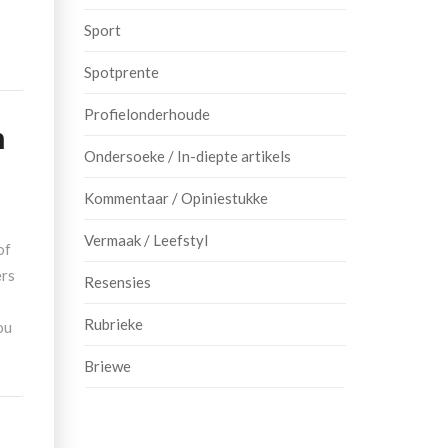
Sport
Spotprente
Profielonderhoude
m
Ondersoeke / In-diepte artikels
Kommentaar / Opiniestukke
Vermaak / Leefstyl
of
ers
Resensies
Rubrieke
ou
Briewe