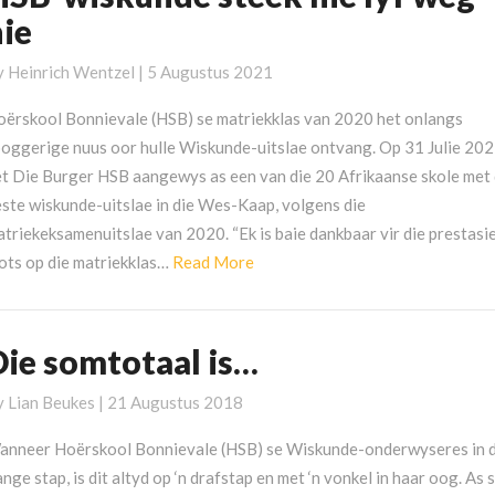
iskunde
nie
teek
ie
y
Heinrich Wentzel
|
5 Augustus 2021
f
oërskool Bonnievale (HSB) se matriekklas van 2020 het onlangs
eg
poggerige nuus oor hulle Wiskunde-uitslae ontvang. Op 31 Julie 20
ie
et Die Burger HSB aangewys as een van die 20 Afrikaanse skole met 
este wiskunde-uitslae in die Wes-Kaap, volgens die
triekeksamenuitslae van 2020. “Ek is baie dankbaar vir die prestasi
Read
ots op die matriekklas…
Read More
More
Die somtotaal is…
ie
omtotaal
y
Lian Beukes
|
21 Augustus 2018
s…
anneer Hoërskool Bonnievale (HSB) se Wiskunde-onderwyseres in 
nge stap, is dit altyd op ‘n drafstap en met ‘n vonkel in haar oog. As 