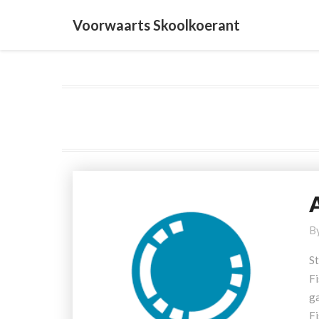
Voorwaarts Skoolkoerant
A
p
B
p
St
F
g
F