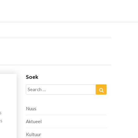
Soek
Search
Search
for:
Nuus
s
es
Aktueel
Kultuur