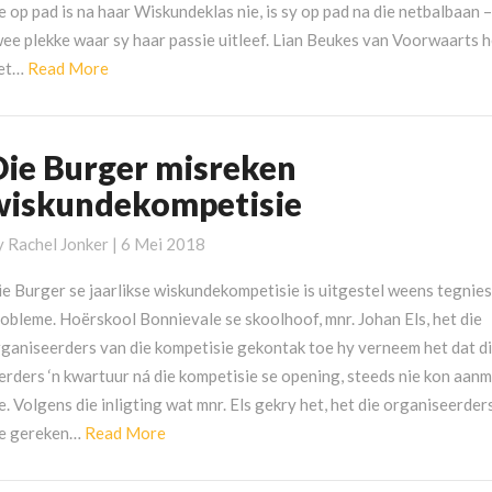
e op pad is na haar Wiskundeklas nie, is sy op pad na die netbalbaan –
ee plekke waar sy haar passie uitleef. Lian Beukes van Voorwaarts 
Read
et…
Read More
More
Die Burger misreken
ie
urger
wiskundekompetisie
isreken
iskundekompetisie
y
Rachel Jonker
|
6 Mei 2018
e Burger se jaarlikse wiskundekompetisie is uitgestel weens tegnie
obleme. Hoërskool Bonnievale se skoolhoof, mnr. Johan Els, het die
rganiseerders van die kompetisie gekontak toe hy verneem het dat d
erders ‘n kwartuur ná die kompetisie se opening, steeds nie kon aan
e. Volgens die inligting wat mnr. Els gekry het, het die organiseerder
Read
ie gereken…
Read More
More