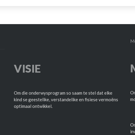
Me
VISIE
Om
Om die onderwysprogram so saam te stel dat elke
mo
kind se geestelike, verstandelike en fisiese vermoëns
optimaal ontwikkel.
Om
in