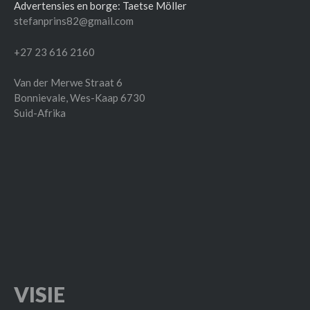
Advertensies en borge: Taetse Möller
stefanprins82@gmail.com
+27 23 616 2160
Van der Merwe Straat 6
Bonnievale
,
Wes-Kaap
6730
Suid-Afrika
VISIE