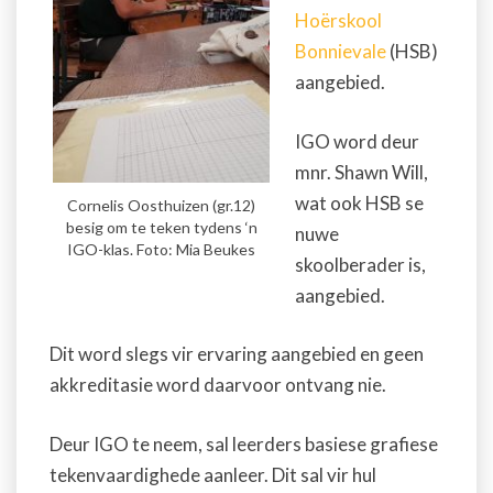
Hoërskool
Bonnievale
(HSB)
aangebied.
IGO word deur
mnr. Shawn Will,
wat ook HSB se
Cornelis Oosthuizen (gr.12)
besig om te teken tydens ‘n
nuwe
IGO-klas. Foto: Mia Beukes
skoolberader is,
aangebied.
Dit word slegs vir ervaring aangebied en geen
akkreditasie word daarvoor ontvang nie.
Deur IGO te neem, sal leerders basiese grafiese
tekenvaardighede aanleer. Dit sal vir hul