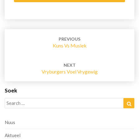
Post
navigation
PREVIOUS
Kuns Vs Musiek
NEXT
Vryburgers Voel Vrygewig
Soek
Search
Sea
for:
Nuus
Aktueel