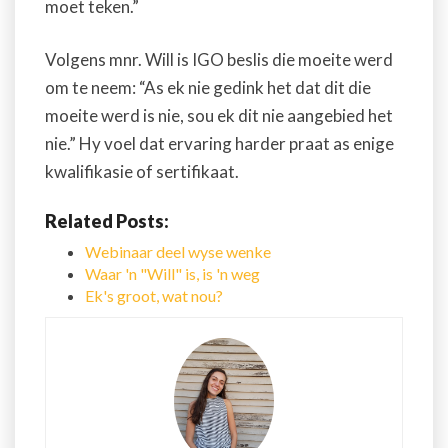
moet teken.”
Volgens mnr. Will is IGO beslis die moeite werd
om te neem: “As ek nie gedink het dat dit die
moeite werd is nie, sou ek dit nie aangebied het
nie.” Hy voel dat ervaring harder praat as enige
kwalifikasie of sertifikaat.
Related Posts:
Webinaar deel wyse wenke
Waar 'n "Will" is, is 'n weg
Ek's groot, wat nou?