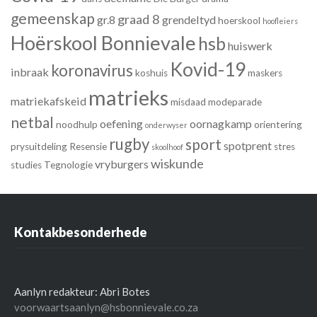
gemeenskap
graad 8
gr.8
grendeltyd
hoerskool
hoofleiers
Hoërskool Bonnievale
hsb
huiswerk
Kovid-19
koronavirus
inbraak
koshuis
maskers
matrieks
matriekafskeid
misdaad
modeparade
netbal
oefening
oornagkamp
noodhulp
orientering
onderwyser
rugby
sport
spotprent
prysuitdeling
Resensie
stres
skoolhoof
wiskunde
vryburgers
studies
Tegnologie
Kontakbesonderhede
Aanlyn redakteur: Abri Botes
voorwaartsaanlyn@hsbonnievale.co.za