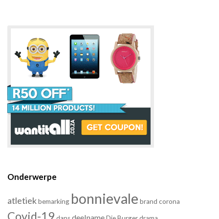
Onderwerpe
bonnievale
atletiek
bemarking
brand
corona
Covid-19
deelname
dans
Die Burger
drama