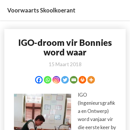
Voorwaarts Skoolkoerant
IGO-droom vir Bonnies
IGO-
droom
word waar
vir
Bonnies
15 Maart 2018
word
waar
IGO
(Ingenieursgrafik
a en Ontwerp)
word vanjaar vir
die eerste keer by