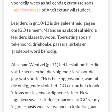
voordelig wees as hul eendag kursusse soos
Ingenieurswese
of Argitektuur wil studeer.
Leerders in gr.10-12 is die geleentheid gegee
om IGO te neem. Maandae na skool sal hiérdie
leerders klasse bywoon. Toerusting soos ‘n
tekenbord, driehoeke, passers, sirkels en
gradeboë word benodig.
Abraham Wentzel (gr.11) het besluit om hierdie
vak te neem en het die volgende te sê oor die
jaar wat voorlê: “Ek is baie opgewonde, want al
die omliggende skole het IGO en nou het ek ook
‘n kans om tekenvaardighede te leer. Ek wil
Ingenieurswese studeer; daarom sal IGO vir my
‘n goeie basis wees vir wanneer ek sketse gaan