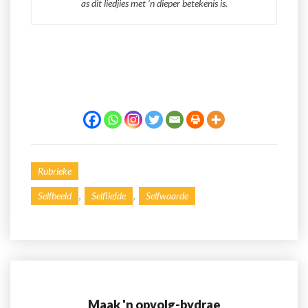
as dit liedjies met ‘n dieper betekenis is.
Rubrieke
,
,
Selfbeeld
Selfliefde
Selfwaarde
Maak 'n opvolg-bydrae