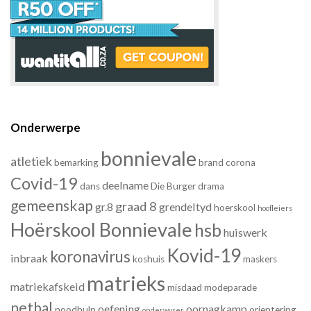
Onderwerpe
bonnievale
atletiek
bemarking
brand
corona
Covid-19
deelname
dans
Die Burger
drama
gemeenskap
graad 8
gr.8
grendeltyd
hoerskool
hoofleiers
Hoërskool Bonnievale
hsb
huiswerk
Kovid-19
koronavirus
inbraak
koshuis
maskers
matrieks
matriekafskeid
misdaad
modeparade
netbal
oefening
oornagkamp
noodhulp
orientering
onderwyser