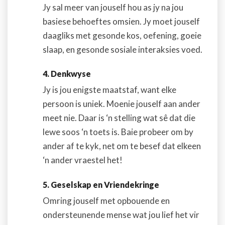
Jy sal meer van jouself hou as jy na jou
basiese behoeftes omsien. Jy moet jouself
daagliks met gesonde kos, oefening, goeie
slaap, en gesonde sosiale interaksies voed.
4. Denkwyse
Jy is jou enigste maatstaf, want elke
persoon is uniek. Moenie jouself aan ander
meet nie. Daar is ‘n stelling wat sê dat die
lewe soos ‘n toets is. Baie probeer om by
ander af te kyk, net om te besef dat elkeen
‘n ander vraestel het!
5. Geselskap en Vriendekringe
Omring jouself met opbouende en
ondersteunende mense wat jou lief het vir