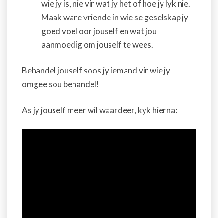
wie jy is, nie vir wat jy het of hoe jy lyk nie.
Maak ware vriende in wie se geselskap jy
goed voel oor jouself en wat jou
aanmoedig om jouself te wees.
Behandel jouself soos jy iemand vir wie jy
omgee sou behandel!
As jy jouself meer wil waardeer, kyk hierna: