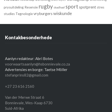
rugby
sport
spotprent
prysuitdeling
Resensie
stres
skoolhoof
wiskunde
vryburgers
studies
Tegnologie
Kontakbesonderhede
Aanlyn redakteur: Abri Botes
voorwaartsaanlyn@hsbonnievale.co.za
Advertensies en borge: Taetse Möller
stefanprins82@gmail.com
+27 23 616 2160
Van der Merwe Straat 6
Bonnievale
,
Wes-Kaap
6730
Suid-Afrika