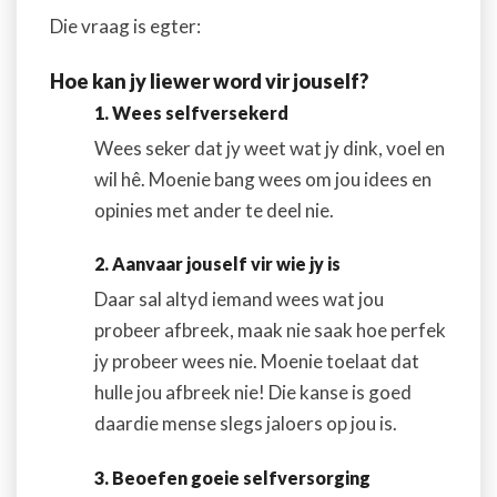
Die vraag is egter:
Hoe kan jy liewer word vir jouself?
1. Wees selfversekerd
Wees seker dat jy weet wat jy dink, voel en
wil hê. Moenie bang wees om jou idees en
opinies met ander te deel nie.
2. Aanvaar jouself vir wie jy is
Daar sal altyd iemand wees wat jou
probeer afbreek, maak nie saak hoe perfek
jy probeer wees nie. Moenie toelaat dat
hulle jou afbreek nie! Die kanse is goed
daardie mense slegs jaloers op jou is.
3. Beoefen goeie selfversorging