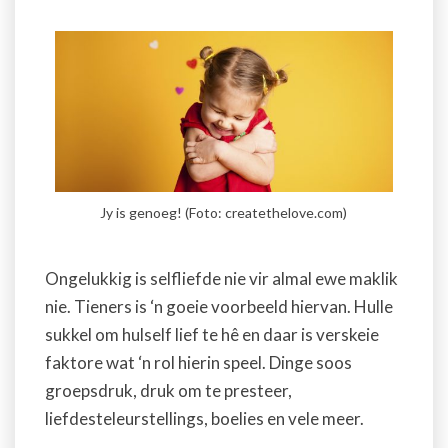
Jy is genoeg! (Foto: createthelove.com)
Ongelukkig is selfliefde nie vir almal ewe maklik
nie. Tieners is ‘n goeie voorbeeld hiervan. Hulle
sukkel om hulself lief te hê en daar is verskeie
faktore wat ‘n rol hierin speel. Dinge soos
groepsdruk, druk om te presteer,
liefdesteleurstellings, boelies en vele meer.