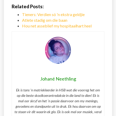
Related Posts:
Tieners: Verdien só 'n ekstra geldjie
Atlete stadig om die baan
Hou net asseblief my hospitaalhart heel
Johané Neethling
Ek is tans ‘n matriekleerder in HSB wat die voorreg het om
op die beste skoolkoerantredaksie in die land te dien! Ek is
mal oor skryf en het ‘n passie daarvoor om my menings,
gevoelens en standpunte uit te druk. Ek hou daarvan om op
te staan vir dit waarin ek glo. Ek is ook mal oor musiek, veral