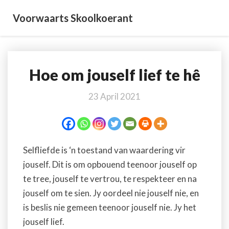
Voorwaarts Skoolkoerant
Hoe om jouself lief te hê
Hoe
om
jouself
23 April 2021
lief
te
hê
Selfliefde is ‘n toestand van waardering vir
jouself. Dit is om opbouend teenoor jouself op
te tree, jouself te vertrou, te respekteer en na
jouself om te sien. Jy oordeel nie jouself nie, en
is beslis nie gemeen teenoor jouself nie. Jy het
jouself lief.