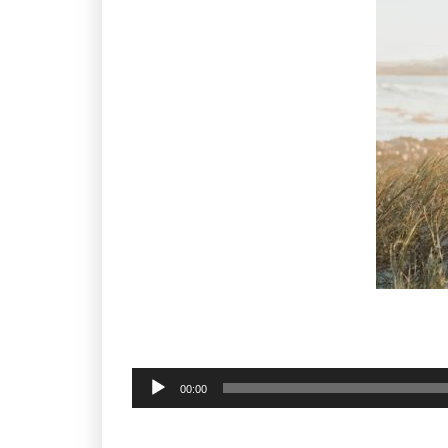
Klankspeler
00:00