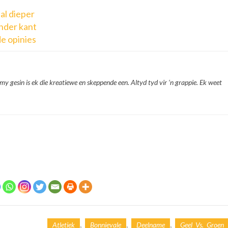
knop
al dieper
om
ander kant
die
de opinies
volu
te
verh
of
 my gesin is ek die kreatiewe en skeppende een. Altyd tyd vir ‘n grappie. Ek weet
te
verla
,
,
,
Atletiek
Bonnievale
Deelname
Geel Vs. Groen