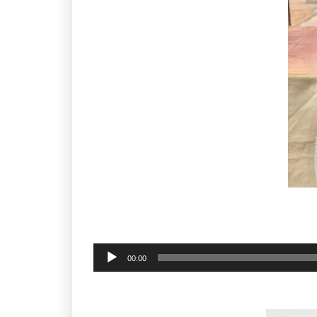
Klankspeler
00:00