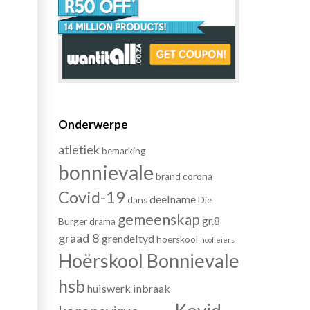
Onderwerpe
atletiek
bemarking
bonnievale
brand
corona
Covid-19
deelname
dans
Die
gemeenskap
gr.8
Burger
drama
graad 8
grendeltyd
hoerskool
hoofleiers
Hoërskool Bonnievale
hsb
huiswerk
inbraak