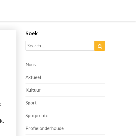
Soek
Search
Search
for:
Nuus
Aktueel
Kultuur
Sport
e
Spotprente
k,
Profielonderhoude