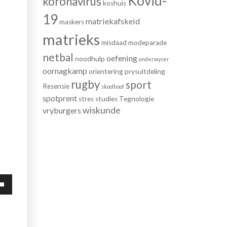
Kovid-
koronavirus
koshuis
19
matriekafskeid
maskers
matrieks
misdaad
modeparade
netbal
oefening
noodhulp
onderwyser
oornagkamp
orientering
prysuitdeling
rugby
sport
Resensie
skoolhoof
spotprent
stres
studies
Tegnologie
wiskunde
vryburgers
uik
f
pies