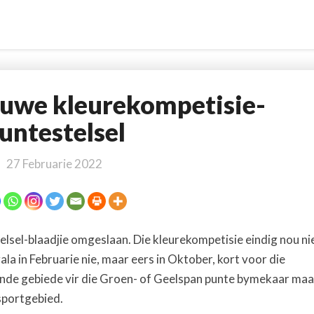
nuwe kleurekompetisie-
Bonnies
kry
untestelsel
nuwe
kleurekompetisie-
27 Februarie 2022
puntestelsel
lsel-blaadjie omgeslaan. Die kleurekompetisie eindig nou ni
la in Februarie nie, maar eers in Oktober, kort voor die
lende gebiede vir die Groen- of Geelspan punte bymekaar maa
sportgebied.