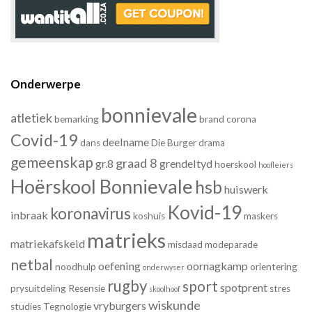
Onderwerpe
bonnievale
atletiek
bemarking
brand
corona
Covid-19
deelname
dans
Die Burger
drama
gemeenskap
graad 8
gr.8
grendeltyd
hoerskool
hoofleiers
Hoërskool Bonnievale
hsb
huiswerk
Kovid-19
koronavirus
inbraak
koshuis
maskers
matrieks
matriekafskeid
misdaad
modeparade
netbal
oefening
oornagkamp
noodhulp
orientering
onderwyser
rugby
sport
spotprent
prysuitdeling
Resensie
stres
skoolhoof
wiskunde
vryburgers
studies
Tegnologie