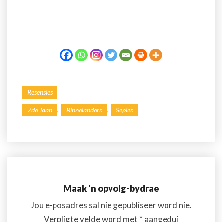
Resensies
,
,
7de_laan
Binnelanders
Sepies
Maak 'n opvolg-bydrae
Jou e-posadres sal nie gepubliseer word nie.
Verpligte velde word met
*
aangedui