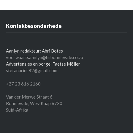
Kontakbesonderhede
Aanlyn redakteur: Abri Botes
voorwaartsaanlyn@hsbonnievale.co.za
Advertensies en borge: Taetse Möller
stefanprins82@gmail.com
+27 23 616 2160
Van der Merwe Straat 6
Bonnievale
,
Wes-Kaap
6730
Suid-Afrika