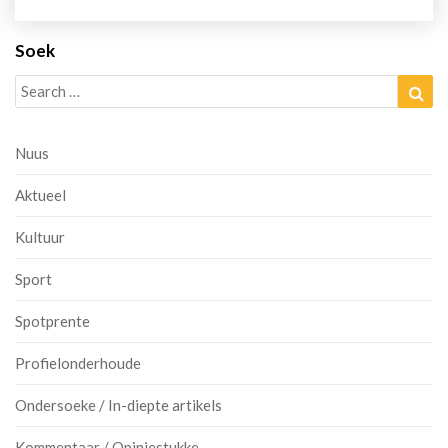
Soek
Search
Sea
for:
Nuus
Aktueel
Kultuur
Sport
Spotprente
Profielonderhoude
Ondersoeke / In-diepte artikels
Kommentaar / Opiniestukke