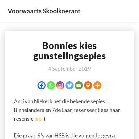
Voorwaarts Skoolkoerant
Bonnies kies
Bonnies
kies
gunstelingsepies
gunstelingsepies
4 September 2019
Anri van Niekerk het die bekende sepies
Binnelanders en 7de Laan resenseer (lees haar
resensie
hier
).
Die graad 9’s van HSB is die volgende gevra