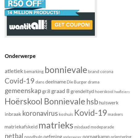
Onderwerpe
bonnievale
atletiek
bemarking
brand
corona
Covid-19
deelname
dans
Die Burger
drama
gemeenskap
graad 8
gr.8
grendeltyd
hoerskool
hoofleiers
Hoërskool Bonnievale
hsb
huiswerk
Kovid-19
koronavirus
inbraak
koshuis
maskers
matrieks
matriekafskeid
misdaad
modeparade
netbal
oefening
oornagkamp
noodhulp
orientering
onderwyser