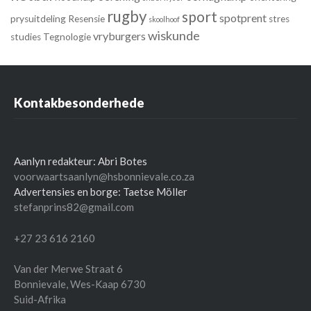
rugby
sport
spotprent
prysuitdeling
Resensie
stres
skoolhoof
wiskunde
vryburgers
studies
Tegnologie
Kontakbesonderhede
Aanlyn redakteur: Abri Botes
voorwaartsaanlyn@hsbonnievale.co.za
Advertensies en borge: Taetse Möller
stefanprins82@gmail.com
+27 23 616 2160
Van der Merwe Straat 6
Bonnievale
,
Wes-Kaap
6730
Suid-Afrika