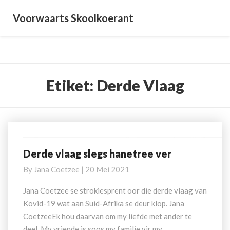
Voorwaarts Skoolkoerant
Etiket:
Derde Vlaag
Derde vlaag slegs hanetree ver
Derde
vlaag
By
Jana Coetzee
|
20 Mei 2021
slegs
hanetree
Jana Coetzee se strokiesprent oor die derde vlaag van
ver
Kovid-19 wat aan Suid-Afrika se deur klop. Jana
CoetzeeEk hou daarvan om my liefde met ander te
deel. My vriende is soos my familie vir my.